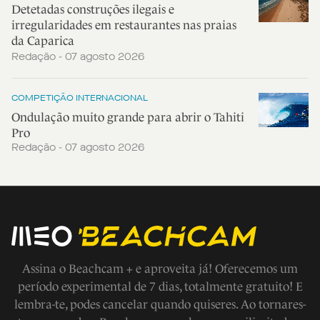
Detetadas construções ilegais e
irregularidades em restaurantes nas praias
da Caparica
Redação - 07 agosto 2026
COMPETIÇÃO INTERNACIONAL
Ondulação muito grande para abrir o Tahiti
Pro
Redação - 07 agosto 2026
Assina o Beachcam + e aproveita já! Oferecemos um
período experimental de 7 dias, totalmente gratuito! E
lembra-te, podes cancelar quando quiseres. Ao tornares-