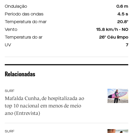
Ondulação
0.6 m
Período das ondas
4.5 s
Temperatura do mar
20.8º
Vento
15.8 km/h - NO
Temperatura do ar
26º Céu limpo
UV
7
Relacionadas
SURF
Mafalda Cunha, de hospitalizada ao
top 10 nacional em menos de meio
ano (Entrevista)
SURF