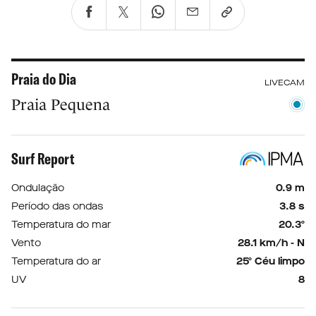
Praia do Dia
LIVECAM
Praia Pequena
Surf Report
Ondulação
0.9 m
Período das ondas
3.8 s
Temperatura do mar
20.3º
Vento
28.1 km/h - N
Temperatura do ar
25º Céu limpo
UV
8