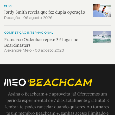
SURF
Jordy Smith revela que fez dupla operação
Redação - 06 agosto 2026
COMPETIÇÃO INTERNACIONAL
Francisco Ordonhas repete 3.º lugar no
Boardmasters
Alexandre Melo - 06 agosto 2026
Assina o Beachcam + e aproveita já! Oferecemos um
período experimental de 7 dias, totalmente gratuito! E
lembra-te, podes cancelar quando quiseres. Ao tornares-
te um membro Beachcam +, ganhas acesso ilimitado e