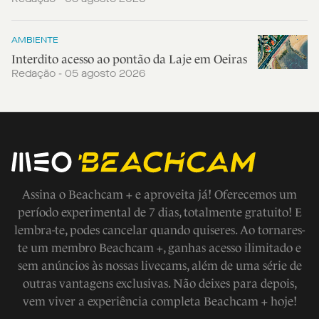
AMBIENTE
Interdito acesso ao pontão da Laje em Oeiras
Redação - 05 agosto 2026
Assina o Beachcam + e aproveita já! Oferecemos um
período experimental de 7 dias, totalmente gratuito! E
lembra-te, podes cancelar quando quiseres. Ao tornares-
te um membro Beachcam +, ganhas acesso ilimitado e
sem anúncios às nossas livecams, além de uma série de
outras vantagens exclusivas. Não deixes para depois,
vem viver a experiência completa Beachcam + hoje!