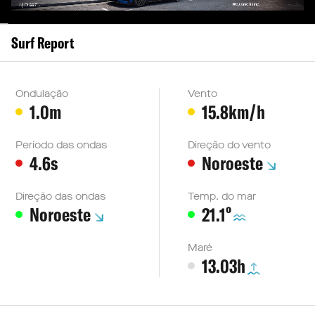
Surf Report
Ondulação
Vento
1.0m
15.8km/h
Período das ondas
Direção do vento
4.6s
Noroeste
Direção das ondas
Temp. do mar
º
Noroeste
21.1
Maré
13.03h