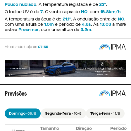
Pouco nublado
. A temperatura registada é de
23º
.
O Índice UV é de
7
. O vento sopra de
NO
, com
15.8km/h
.
A temperatura da água é de
21.1º
. A ondulação entra de
NO
,
com uma altura de
1.0m
e período de
4.6s
. Às
13:03
a maré
estará
Preia-mar
, com uma altura de
3.2m
.
Atualizado hoje às
07:55
Previsões
Domingo
- 09/8
Segunda-feira
- 10/8
Terça-feira
- 11/8
Tamanho
Tamanho
Tamanho
Direção
Direção
Direção
Período
Período
Período