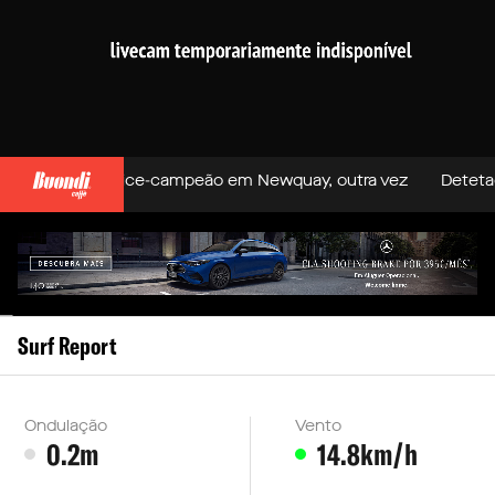
io Dantas vice-campeão em Newquay, outra vez
Detetadas c
Surf Report
Ondulação
Vento
0.2m
14.8km/h