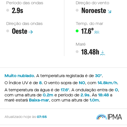
Período das ondas
Direção do vento
2.9s
Noroeste
Direção das ondas
Temp. do mar
º
Oeste
17.6
Maré
18.48h
Muito nublado
. A temperatura registada é de
30º
.
O Índice UV é de
8
. O vento sopra de
NO
, com
14.8km/h
.
A temperatura da água é de
17.6º
. A ondulação entra de
O
,
com uma altura de
0.2m
e período de
2.9s
. Às
18:48
a
maré estará
Baixa-mar
, com uma altura de
1.0m
.
Atualizado hoje às
07:55