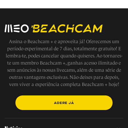
Assina o Beachcam + e aproveita já! Oferecemos um
período experimental de 7 dias, totalmente gratuito! E
lembra-te, podes cancelar quando quiseres. Ao tornares-
te um membro Beachcam +, ganhas acesso ilimitado e
sem anúncios às nossas livecams, além de uma série de
outras vantagens exclusivas. Não deixes para depois,
vem viver a experiência completa Beachcam + hoje!
ADERE JÁ