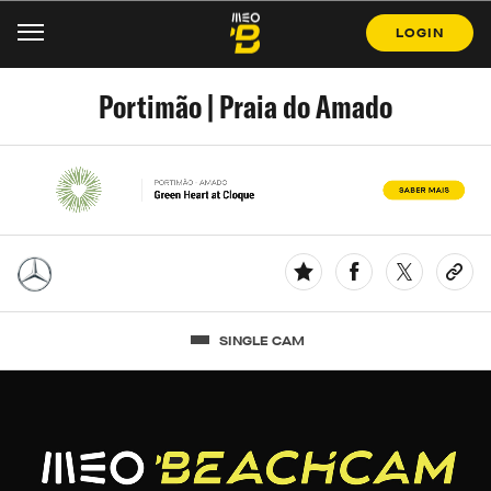
LOGIN
Portimão | Praia do Amado
SINGLE CAM