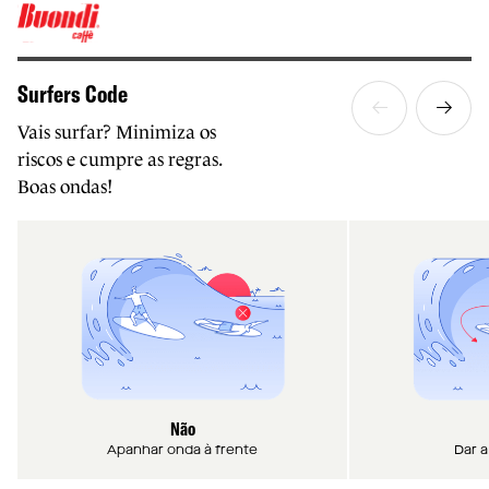
Surfers Code
Vais surfar? Minimiza os
riscos e cumpre as regras.
Boas ondas!
Não
Apanhar onda à frente
Dar a