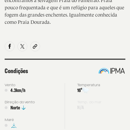
encontramos a selvagem Praia do Palheirão. Praia
pouco frequentada e que é um refúgio para aqueles que
fogem das grandes enchentes. Igualmente conhecida
como Praia Dourada.
Condições
Vento
Temperatura
º
4.3km/h
16
Direção do vento
Temp. do mar
N/A
Norte
Maré