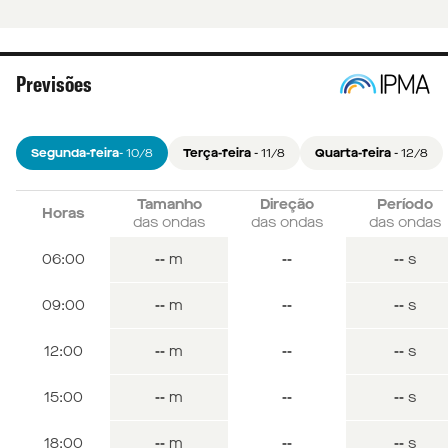
Previsões
Segunda-feira
- 10/8
Terça-feira
- 11/8
Quarta-feira
- 12/8
Tamanho
Tamanho
Tamanho
Direção
Direção
Direção
Período
Período
Período
Horas
Horas
Horas
das ondas
das ondas
das ondas
das ondas
das ondas
das ondas
das ondas
das ondas
das ondas
06:00
06:00
06:00
--
--
m
m
--
m
--
--
--
--
--
s
s
--
s
09:00
09:00
09:00
--
--
m
m
--
m
--
--
--
--
--
s
s
--
s
12:00
12:00
12:00
--
--
m
m
--
m
--
--
--
--
--
s
s
--
s
15:00
15:00
15:00
--
--
m
m
--
m
--
--
--
--
--
s
s
--
s
18:00
18:00
18:00
--
--
m
m
--
m
--
--
--
--
--
s
s
--
s