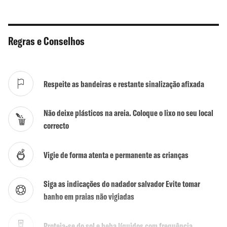
Chuveiros
Não
WC
Não
Regras e Conselhos
Actividades
Não
Surf / Bodyboard
Sim
Respeite as bandeiras e restante sinalização afixada
Kite / Wind Surf
Não
Não deixe plásticos na areia. Coloque o lixo no seu local
Mergulho
Não
correcto
Escola de Surf
Não
Vigie de forma atenta e permanente as crianças
Naturalismo tolerado
Sim
Siga as indicações do nadador salvador Evite tomar
banho em praias não vigiadas
Proteja-se do sol e beba líquidos com frequência