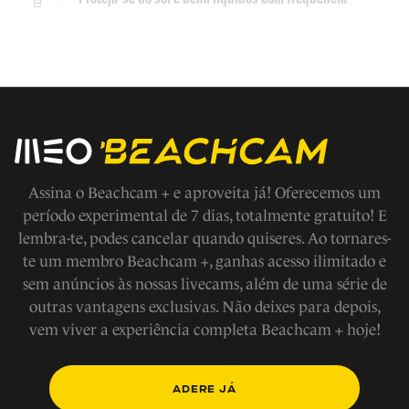
Não faça jogos fora das áreas demarcadas
Em caso de emergencia ligue 112
Evite fazer barulho
Assina o Beachcam + e aproveita já! Oferecemos um
período experimental de 7 dias, totalmente gratuito! E
lembra-te, podes cancelar quando quiseres. Ao tornares-
Respeite os modos de vida e tradições locais, a fauna e
te um membro Beachcam +, ganhas acesso ilimitado e
flora
sem anúncios às nossas livecams, além de uma série de
outras vantagens exclusivas. Não deixes para depois,
Não tire nada a não ser fotografias
vem viver a experiência completa Beachcam + hoje!
Não faça fogueiras na praia
ADERE JÁ