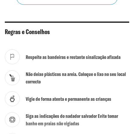
Chuveiros
Sim
WC
Sim
Regras e Conselhos
Actividades
Sim
Surf / Bodyboard
Sim
Respeite as bandeiras e restante sinalização afixada
Kite / Wind Surf
Sim
Não deixe plásticos na areia. Coloque o lixo no seu local
Mergulho
Não
correcto
Escola de Surf
Sim
Vigie de forma atenta e permanente as crianças
Naturalismo tolerado
Não
Siga as indicações do nadador salvador Evite tomar
banho em praias não vigiadas