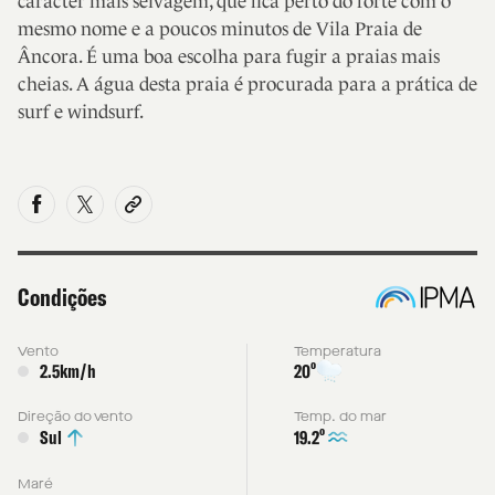
carácter mais selvagem, que fica perto do forte com o
mesmo nome e a poucos minutos de Vila Praia de
Âncora. É uma boa escolha para fugir a praias mais
cheias. A água desta praia é procurada para a prática de
surf e windsurf.
Condições
Vento
Temperatura
º
2.5km/h
20
Direção do vento
Temp. do mar
º
19.2
Sul
Maré