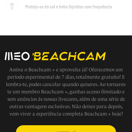
Proteja-se do sol e beba líquidos com frequência
Não faça jogos fora das áreas demarcadas
Em caso de emergencia ligue 112
Evite fazer barulho
Assina o Beachcam + e aproveita já! Oferecemos um
período experimental de 7 dias, totalmente gratuito! E
lembra-te, podes cancelar quando quiseres. Ao tornares-
Respeite os modos de vida e tradições locais, a fauna e
te um membro Beachcam +, ganhas acesso ilimitado e
flora
sem anúncios às nossas livecams, além de uma série de
outras vantagens exclusivas. Não deixes para depois,
Não tire nada a não ser fotografias
vem viver a experiência completa Beachcam + hoje!
Não faça fogueiras na praia