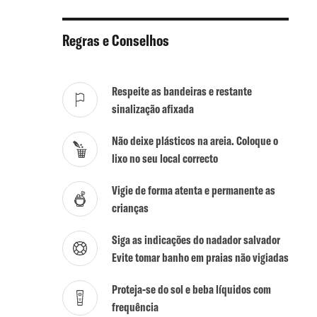
Regras e Conselhos
Respeite as bandeiras e restante
sinalização afixada
Não deixe plásticos na areia. Coloque o
lixo no seu local correcto
Vigie de forma atenta e permanente as
crianças
Siga as indicações do nadador salvador
Evite tomar banho em praias não vigiadas
Proteja-se do sol e beba líquidos com
frequência