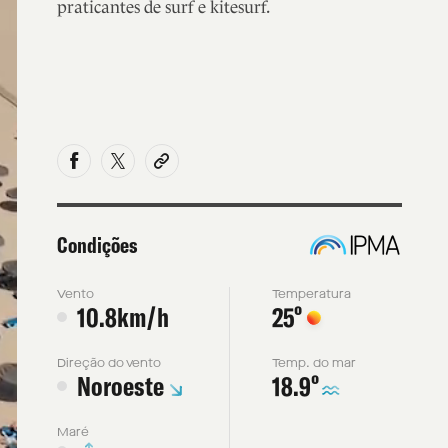
praticantes de surf e kitesurf.
Condições
Vento
Temperatura
º
10.8km/h
25
Direção do vento
Temp. do mar
º
Noroeste
18.9
Maré