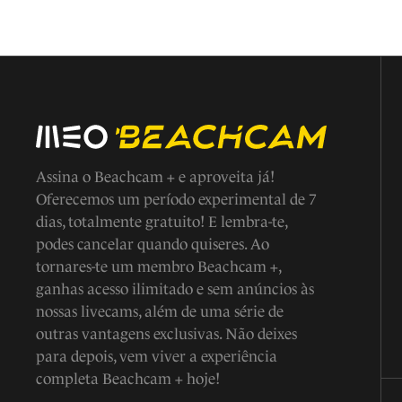
Assina o Beachcam + e aproveita já!
Oferecemos um período experimental de 7
dias, totalmente gratuito! E lembra-te,
podes cancelar quando quiseres. Ao
tornares-te um membro Beachcam +,
ganhas acesso ilimitado e sem anúncios às
nossas livecams, além de uma série de
outras vantagens exclusivas. Não deixes
para depois, vem viver a experiência
completa Beachcam + hoje!