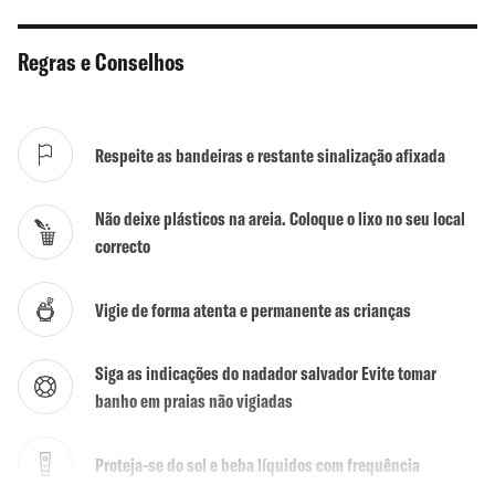
WC
Não
Regras e Conselhos
Actividades
Sim
Surf / Bodyboard
Sim
Respeite as bandeiras e restante sinalização afixada
Kite / Wind Surf
Não
Não deixe plásticos na areia. Coloque o lixo no seu local
Mergulho
Não
correcto
Escola de Surf
Não
Vigie de forma atenta e permanente as crianças
Naturalismo tolerado
Não
Siga as indicações do nadador salvador Evite tomar
banho em praias não vigiadas
Proteja-se do sol e beba líquidos com frequência