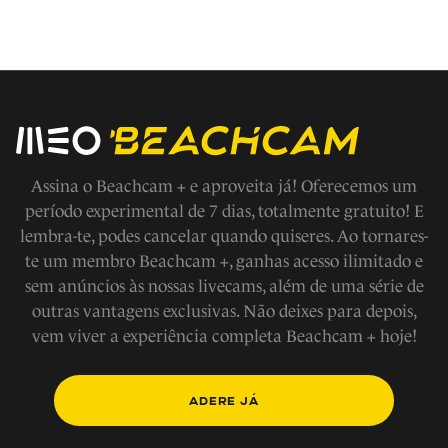
Não faça jogos fora das áreas demarcadas
Em caso de emergencia ligue 112
Evite fazer barulho
Assina o Beachcam + e aproveita já! Oferecemos um
período experimental de 7 dias, totalmente gratuito! E
lembra-te, podes cancelar quando quiseres. Ao tornares-
Respeite os modos de vida e tradições locais, a fauna e
te um membro Beachcam +, ganhas acesso ilimitado e
flora
sem anúncios às nossas livecams, além de uma série de
outras vantagens exclusivas. Não deixes para depois,
Não tire nada a não ser fotografias
vem viver a experiência completa Beachcam + hoje!
Não faça fogueiras na praia
ADERE JÁ