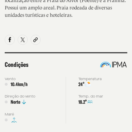
localização entre a Praia do Alvor (Poente) e a Prainha.
Possui um amplo areal. Praia rodeada de diversas
unidades turísticas e hoteleiras.
Condições
Vento
Temperatura
º
10.4km/h
24
Direção do vento
Temp. do mar
º
18.2
Norte
Maré