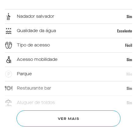
Nadador salvador
Sim
Qualidade da água
Excelente
Tipo de acesso
Fácil
Acesso mobilidade
Sim
Parque
Não
Restaurante bar
Sim
Aluguer de toldos
Sim
Primeiros socorros
Sim
VER MAIS
Chuveiros
Sim