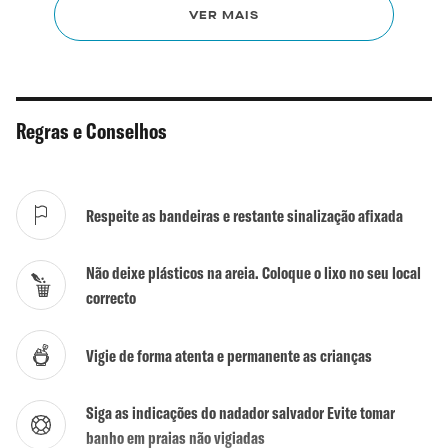
Primeiros socorros
Sim
VER MAIS
Chuveiros
Não
WC
Sim
Regras e Conselhos
Actividades
Não
Surf / Bodyboard
Não
Respeite as bandeiras e restante sinalização afixada
Kite / Wind Surf
Não
Não deixe plásticos na areia. Coloque o lixo no seu local
Mergulho
Sim
correcto
Escola de Surf
Não
Vigie de forma atenta e permanente as crianças
Naturalismo tolerado
Sim
Siga as indicações do nadador salvador Evite tomar
banho em praias não vigiadas