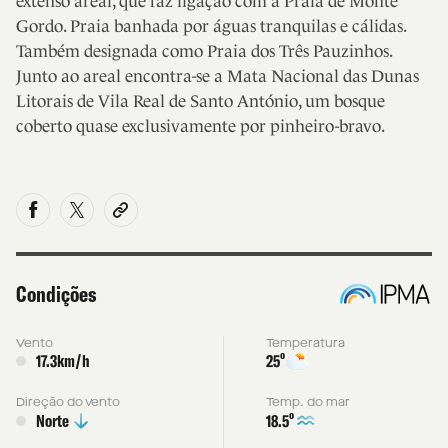
extenso areal, que faz ligação com a Praia de Monte
Gordo. Praia banhada por águas tranquilas e cálidas.
Também designada como Praia dos Três Pauzinhos.
Junto ao areal encontra-se a Mata Nacional das Dunas
Litorais de Vila Real de Santo António, um bosque
coberto quase exclusivamente por pinheiro-bravo.
Condições
Vento
Temperatura
º
17.3km/h
25
Direção do vento
Temp. do mar
º
18.5
Norte