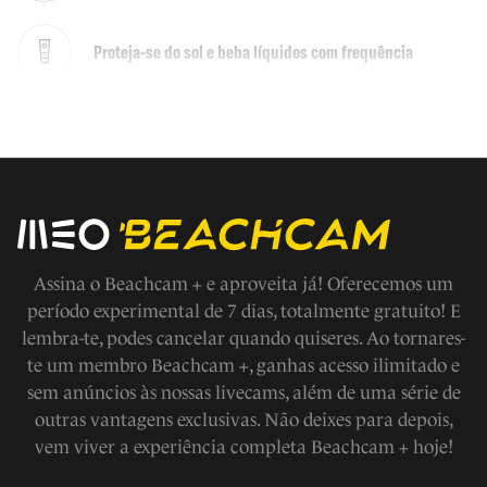
Proteja-se do sol e beba líquidos com frequência
Não faça jogos fora das áreas demarcadas
Em caso de emergencia ligue 112
Evite fazer barulho
Assina o Beachcam + e aproveita já! Oferecemos um
período experimental de 7 dias, totalmente gratuito! E
lembra-te, podes cancelar quando quiseres. Ao tornares-
Respeite os modos de vida e tradições locais, a fauna e
te um membro Beachcam +, ganhas acesso ilimitado e
flora
sem anúncios às nossas livecams, além de uma série de
outras vantagens exclusivas. Não deixes para depois,
Não tire nada a não ser fotografias
vem viver a experiência completa Beachcam + hoje!