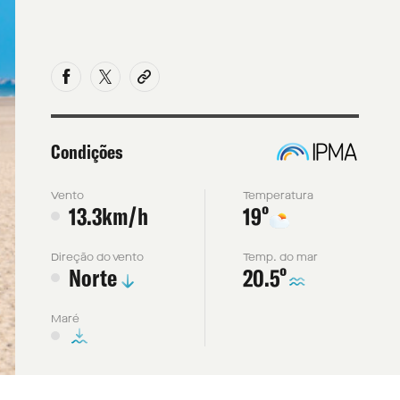
Condições
Vento
Temperatura
º
13.3km/h
19
Direção do vento
Temp. do mar
º
Norte
20.5
Maré