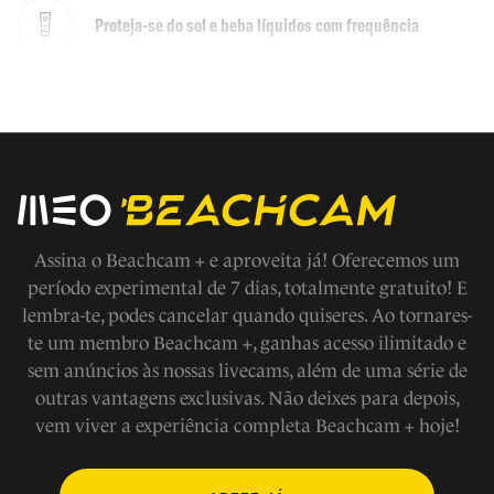
Proteja-se do sol e beba líquidos com frequência
Não faça jogos fora das áreas demarcadas
Em caso de emergencia ligue 112
Evite fazer barulho
Assina o Beachcam + e aproveita já! Oferecemos um
período experimental de 7 dias, totalmente gratuito! E
lembra-te, podes cancelar quando quiseres. Ao tornares-
Respeite os modos de vida e tradições locais, a fauna e
te um membro Beachcam +, ganhas acesso ilimitado e
flora
sem anúncios às nossas livecams, além de uma série de
outras vantagens exclusivas. Não deixes para depois,
Não tire nada a não ser fotografias
vem viver a experiência completa Beachcam + hoje!
Não faça fogueiras na praia