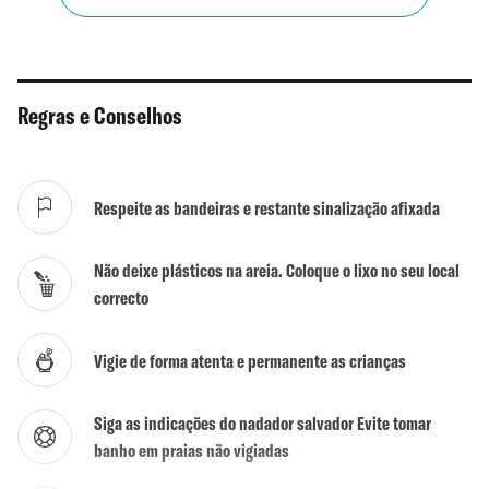
Chuveiros
Não
WC
Sim
Regras e Conselhos
Actividades
Sim
Surf / Bodyboard
Sim
Respeite as bandeiras e restante sinalização afixada
Kite / Wind Surf
Não
Não deixe plásticos na areia. Coloque o lixo no seu local
Mergulho
Não
correcto
Escola de Surf
Não
Vigie de forma atenta e permanente as crianças
Naturalismo tolerado
Não
Siga as indicações do nadador salvador Evite tomar
banho em praias não vigiadas