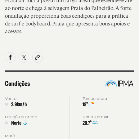
Praia da Tocha possui um largo areal que estende-se até
ao norte e chega à selvagem Praia do Palheirão. A forte
ondulação proporciona boas condições para a prática
de surf e bodyboard. Praia que apresenta bons apoios e
acessos.
Condições
Vento
Temperatura
º
2.9km/h
18
Direção do vento
Temp. do mar
º
20.7
Norte
Maré