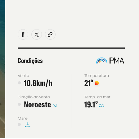
Condições
Vento
Temperatura
º
10.8km/h
21
Direção do vento
Temp. do mar
º
Noroeste
19.1
Maré