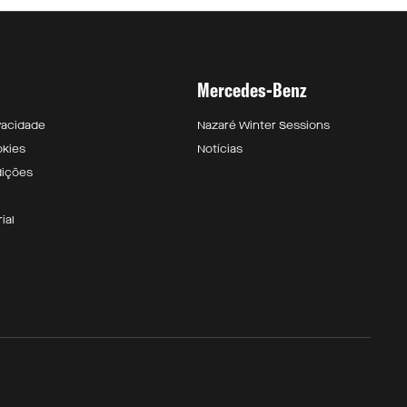
Mercedes-Benz
ivacidade
Nazaré Winter Sessions
okies
Notícias
dições
ial