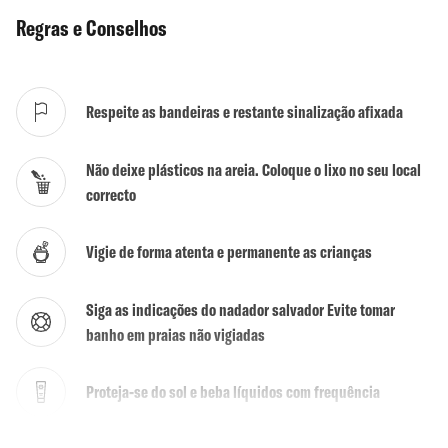
Actividades
Não
Regras e Conselhos
Surf / Bodyboard
Sim
Kite / Wind Surf
Não
Respeite as bandeiras e restante sinalização afixada
Mergulho
Não
Não deixe plásticos na areia. Coloque o lixo no seu local
Escola de Surf
Não
correcto
Naturalismo tolerado
Não
Vigie de forma atenta e permanente as crianças
Siga as indicações do nadador salvador Evite tomar
banho em praias não vigiadas
Proteja-se do sol e beba líquidos com frequência