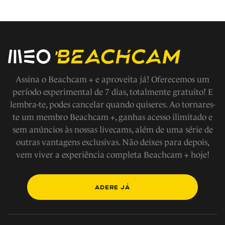
Não faça jogos fora das áreas demarcadas
Em caso de emergencia ligue 112
Evite fazer barulho
Assina o Beachcam + e aproveita já! Oferecemos um
período experimental de 7 dias, totalmente gratuito! E
lembra-te, podes cancelar quando quiseres. Ao tornares-
Respeite os modos de vida e tradições locais, a fauna e
te um membro Beachcam +, ganhas acesso ilimitado e
flora
sem anúncios às nossas livecams, além de uma série de
outras vantagens exclusivas. Não deixes para depois,
Não tire nada a não ser fotografias
vem viver a experiência completa Beachcam + hoje!
Não faça fogueiras na praia
ADERE JÁ