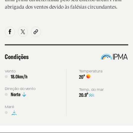
abrigada dos ventos devido às falésias circundantes.
Condições
Vento
Temperatura
18.0km/h
º
20
Direção do vento
Temp. do mar
Norte
º
20.9
Maré