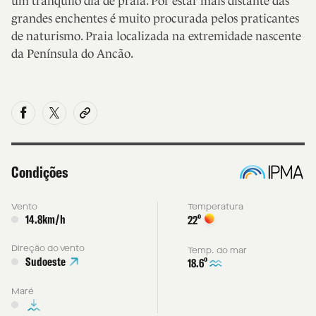
um tranquilo dia de praia. Por estar mais distante das
grandes enchentes é muito procurada pelos praticantes
de naturismo. Praia localizada na extremidade nascente
da Península do Ancão.
Condições
Vento
Temperatura
14.8km/h
º
22
Direção do vento
Temp. do mar
Sudoeste
º
18.6
Maré