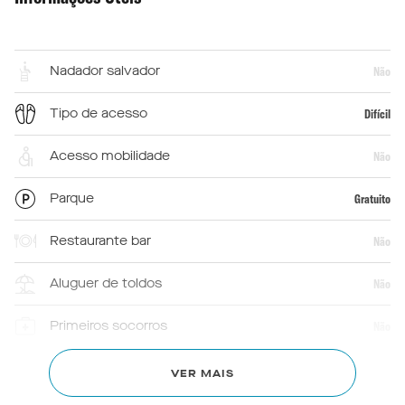
Nadador salvador
Não
Tipo de acesso
Difícil
Acesso mobilidade
Não
Parque
Gratuito
Restaurante bar
Não
Aluguer de toldos
Não
Primeiros socorros
Não
Chuveiros
Não
VER MAIS