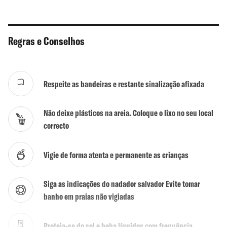
WC
Não
Actividades
Não
Regras e Conselhos
Surf / Bodyboard
Sim
Kite / Wind Surf
Sim
Respeite as bandeiras e restante sinalização afixada
Mergulho
Não
Não deixe plásticos na areia. Coloque o lixo no seu local
Escola de Surf
Não
correcto
Naturalismo tolerado
Não
Vigie de forma atenta e permanente as crianças
Siga as indicações do nadador salvador Evite tomar
banho em praias não vigiadas
Proteja-se do sol e beba líquidos com frequência