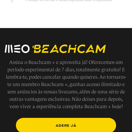
Não faça jogos fora das áreas demarcadas
Em caso de emergencia ligue 112
Evite fazer barulho
Assina o Beachcam + e aproveita já! Oferecemos um
período experimental de 7 dias, totalmente gratuito! E
lembra-te, podes cancelar quando quiseres. Ao tornares-
Respeite os modos de vida e tradições locais, a fauna e
te um membro Beachcam +, ganhas acesso ilimitado e
flora
sem anúncios às nossas livecams, além de uma série de
outras vantagens exclusivas. Não deixes para depois,
Não tire nada a não ser fotografias
vem viver a experiência completa Beachcam + hoje!
Não faça fogueiras na praia
ADERE JÁ