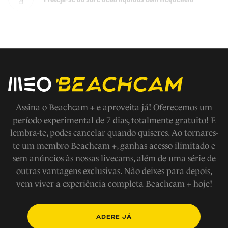
Não faça jogos fora das áreas demarcadas
Em caso de emergencia ligue 112
Evite fazer barulho
Assina o Beachcam + e aproveita já! Oferecemos um
período experimental de 7 dias, totalmente gratuito! E
lembra-te, podes cancelar quando quiseres. Ao tornares-
Respeite os modos de vida e tradições locais, a fauna e
te um membro Beachcam +, ganhas acesso ilimitado e
flora
sem anúncios às nossas livecams, além de uma série de
outras vantagens exclusivas. Não deixes para depois,
Não tire nada a não ser fotografias
vem viver a experiência completa Beachcam + hoje!
Não faça fogueiras na praia
ADERE JÁ