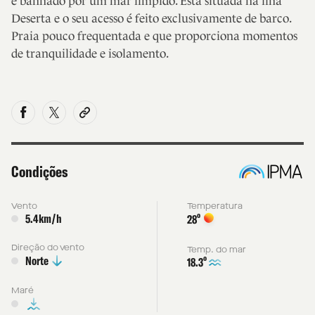
é banhado por um mar límpido. Está situada na ilha
Deserta e o seu acesso é feito exclusivamente de barco.
Praia pouco frequentada e que proporciona momentos
de tranquilidade e isolamento.
Condições
Vento
Temperatura
5.4km/h
º
28
Direção do vento
Temp. do mar
Norte
º
18.3
Maré