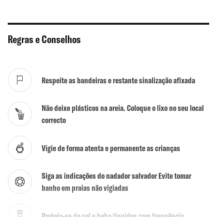
Chuveiros
Sim
WC
Sim
Regras e Conselhos
Actividades
Não
Surf / Bodyboard
Sim
Respeite as bandeiras e restante sinalização afixada
Kite / Wind Surf
Sim
Não deixe plásticos na areia. Coloque o lixo no seu local
Mergulho
Não
correcto
Escola de Surf
Não
Vigie de forma atenta e permanente as crianças
Naturalismo tolerado
Não
Siga as indicações do nadador salvador Evite tomar
banho em praias não vigiadas
Proteja-se do sol e beba líquidos com frequência