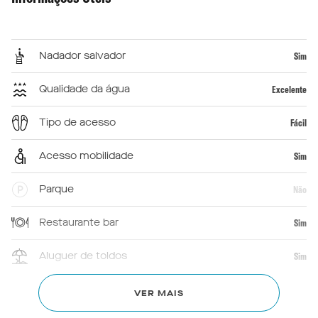
Nadador salvador
Sim
Qualidade da água
Excelente
Tipo de acesso
Fácil
Acesso mobilidade
Sim
Parque
Não
Restaurante bar
Sim
Aluguer de toldos
Sim
Primeiros socorros
Sim
VER MAIS