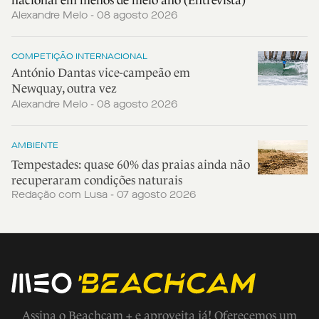
nacional em menos de meio ano (Entrevista)
Alexandre Melo - 08 agosto 2026
COMPETIÇÃO INTERNACIONAL
António Dantas vice-campeão em
Newquay, outra vez
Alexandre Melo - 08 agosto 2026
AMBIENTE
Tempestades: quase 60% das praias ainda não
recuperaram condições naturais
Redação com Lusa - 07 agosto 2026
Assina o Beachcam + e aproveita já! Oferecemos um