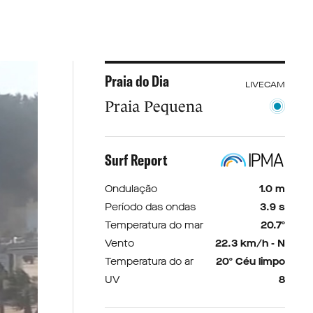
Praia do Dia
LIVECAM
Praia Pequena
Surf Report
Ondulação
1.0 m
Período das ondas
3.9 s
Temperatura do mar
20.7º
Vento
22.3 km/h - N
Temperatura do ar
20º Céu limpo
UV
8