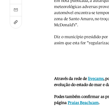
Em nota publicada, a autarqui
meteorológicas adversas provo
automóvel encontra-se tempor
zona de Santo Amaro, no troço
McDonald’s".
Diz o município presidido por 
assim que esta for "regulariza
Através da rede de
livecams
, p
evolução do estado do mar e da
Podes também confirmar as prev
página
Praias Beachcam
.