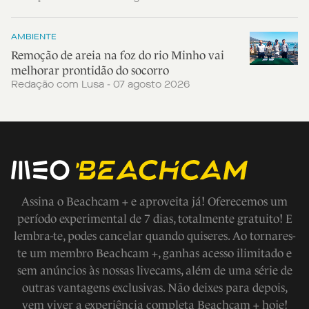
AMBIENTE
Remoção de areia na foz do rio Minho vai
melhorar prontidão do socorro
Redação com Lusa - 07 agosto 2026
Assina o Beachcam + e aproveita já! Oferecemos um
período experimental de 7 dias, totalmente gratuito! E
lembra-te, podes cancelar quando quiseres. Ao tornares-
te um membro Beachcam +, ganhas acesso ilimitado e
sem anúncios às nossas livecams, além de uma série de
outras vantagens exclusivas. Não deixes para depois,
vem viver a experiência completa Beachcam + hoje!