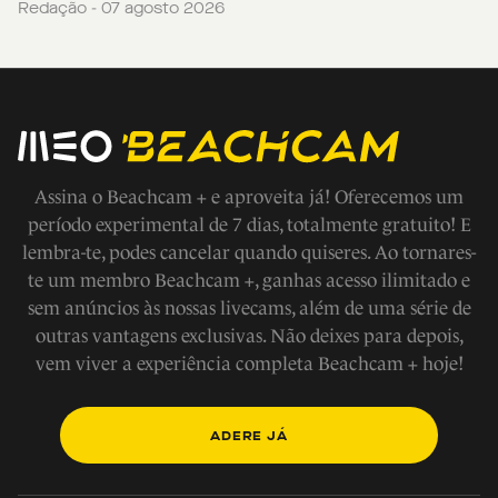
Redação - 07 agosto 2026
Assina o Beachcam + e aproveita já! Oferecemos um
período experimental de 7 dias, totalmente gratuito! E
lembra-te, podes cancelar quando quiseres. Ao tornares-
te um membro Beachcam +, ganhas acesso ilimitado e
sem anúncios às nossas livecams, além de uma série de
outras vantagens exclusivas. Não deixes para depois,
vem viver a experiência completa Beachcam + hoje!
ADERE JÁ