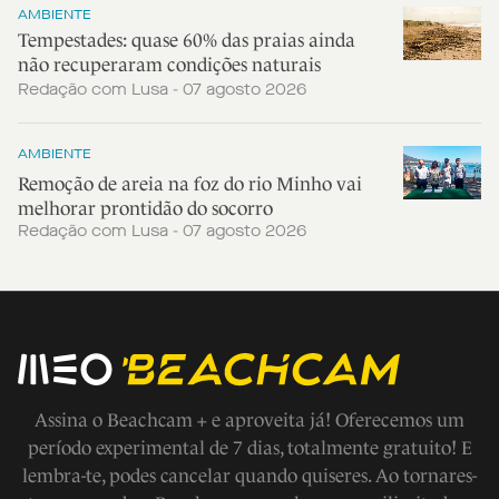
AMBIENTE
Tempestades: quase 60% das praias ainda
não recuperaram condições naturais
Redação com Lusa - 07 agosto 2026
AMBIENTE
Remoção de areia na foz do rio Minho vai
melhorar prontidão do socorro
Redação com Lusa - 07 agosto 2026
Assina o Beachcam + e aproveita já! Oferecemos um
período experimental de 7 dias, totalmente gratuito! E
lembra-te, podes cancelar quando quiseres. Ao tornares-