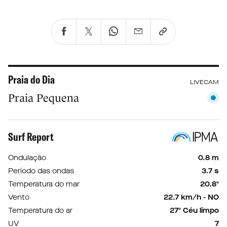
Praia do Dia
LIVECAM
Praia Pequena
Surf Report
Ondulação
0.8 m
Período das ondas
3.7 s
Temperatura do mar
20.8º
Vento
22.7 km/h - NO
Temperatura do ar
27º Céu limpo
UV
7