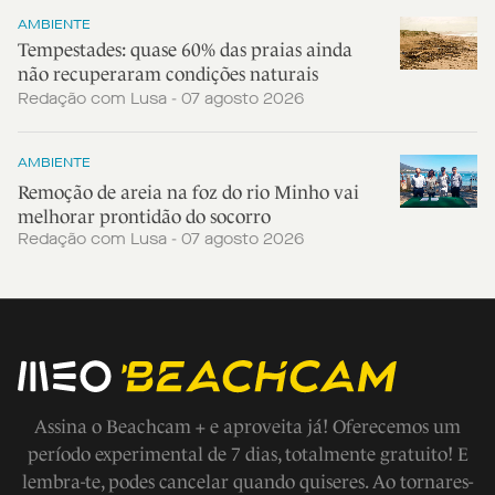
AMBIENTE
Tempestades: quase 60% das praias ainda
não recuperaram condições naturais
Redação com Lusa - 07 agosto 2026
AMBIENTE
Remoção de areia na foz do rio Minho vai
melhorar prontidão do socorro
Redação com Lusa - 07 agosto 2026
Assina o Beachcam + e aproveita já! Oferecemos um
período experimental de 7 dias, totalmente gratuito! E
lembra-te, podes cancelar quando quiseres. Ao tornares-