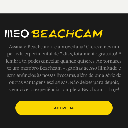
Assina o Beachcam + e aproveita já! Oferecemos um
período experimental de 7 dias, totalmente gratuito! E
lembra-te, podes cancelar quando quiseres. Ao tornares-
te um membro Beachcam +, ganhas acesso ilimitado e
sem anúncios às nossas livecams, além de uma série de
outras vantagens exclusivas. Não deixes para depois,
vem viver a experiência completa Beachcam + hoje!
ADERE JÁ