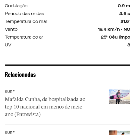
Ondulação
0.9 m
Período das ondas
4.5 s
Temperatura do mar
21.6º
Vento
19.4 km/h - NO
Temperatura do ar
25º Céu limpo
UV
8
Relacionadas
SURF
Mafalda Cunha, de hospitalizada ao
top 10 nacional em menos de meio
ano (Entrevista)
SURF