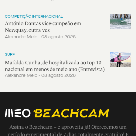
COMPETIÇÃO INTERNACIONAL
António Dantas vice-campeão em
Newquay, outra vez
Alexandre Melo - 08 agosto 2026
SURF
Mafalda Cunha, de hospitalizada ao top 10
nacional em menos de meio ano (Entrevista)
Alexandre Melo - 08 agosto 2026
Assina o Beachcam + e aproveita já! Oferecemos um
período experimental de 7 dias, totalmente gratuito! E