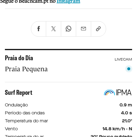
Segue o Beachcam.pt no
Instagram
Praia do Dia
LIVECAM
Praia Pequena
Surf Report
Ondulação
0.9 m
Período das ondas
4.0 s
Temperatura do mar
21.0º
Vento
14.8 km/h - N
Temperatura do ar
20º Pouco nublado