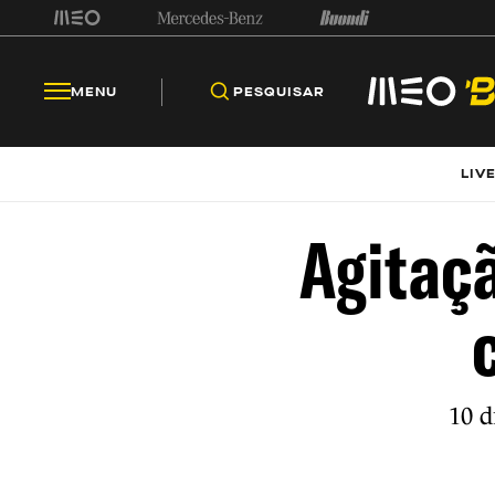
MENU
PESQUISAR
LIV
Agitaç
10 d