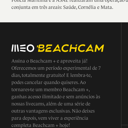
Polícia Marítima e a ASAE realizaram uma operação de
conjunta em três areais: Saúde, Cornélia e Mata.
Assina o Beachcam + e aproveita já!
Oferecemos um período experimental de 7
dias, totalmente gratuito! E lembra-te,
podes cancelar quando quiseres. Ao
tornares-te um membro Beachcam +,
ganhas acesso ilimitado e sem anúncios às
nossas livecams, além de uma série de
outras vantagens exclusivas. Não deixes
para depois, vem viver a experiência
completa Beachcam + hoje!