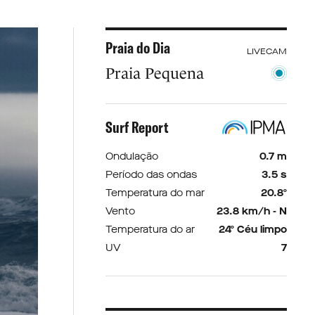
Praia do Dia
LIVECAM
Praia Pequena
Surf Report
Ondulação
0.7 m
Período das ondas
3.5 s
Temperatura do mar
20.8º
Vento
23.8 km/h - N
Temperatura do ar
24º Céu limpo
UV
7