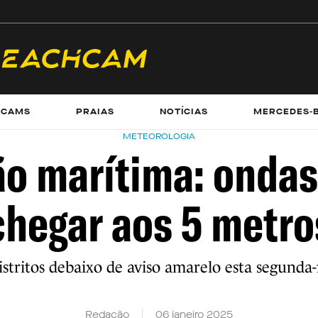
ECAMS
PRAIAS
NOTÍCIAS
MERCEDES-
METEOROLOGIA
ão marítima: onda
chegar aos 5 metro
istritos debaixo de aviso amarelo esta segunda-
Redação
06 janeiro 2025