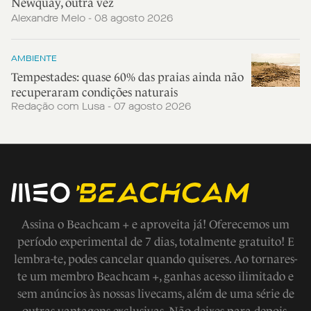
Newquay, outra vez
Alexandre Melo - 08 agosto 2026
AMBIENTE
Tempestades: quase 60% das praias ainda não
recuperaram condições naturais
Redação com Lusa - 07 agosto 2026
Assina o Beachcam + e aproveita já! Oferecemos um
período experimental de 7 dias, totalmente gratuito! E
lembra-te, podes cancelar quando quiseres. Ao tornares-
te um membro Beachcam +, ganhas acesso ilimitado e
sem anúncios às nossas livecams, além de uma série de