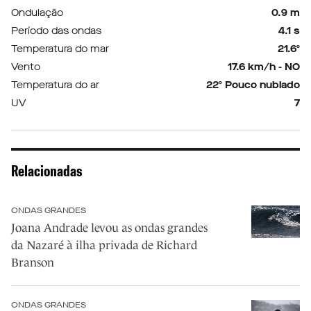
Ondulação
0.9 m
Período das ondas
4.1 s
Temperatura do mar
21.6º
Vento
17.6 km/h - NO
Temperatura do ar
22º Pouco nublado
UV
7
Relacionadas
ONDAS GRANDES
Joana Andrade levou as ondas grandes
da Nazaré à ilha privada de Richard
Branson
ONDAS GRANDES