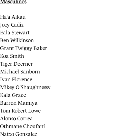
Masculinos
Ha‘a Aikau
Joey Cadiz
Eala Stewart
Ben Wilkinson
Grant Twiggy Baker
Koa Smith
Tiger Doerner
Michael Sanborn
Ivan Florence
Mikey O'Shaughnessy
Kala Grace
Barron Mamiya
Tom Robert Lowe
Alonso Correa
Othmane Choufani
Natxo Gonzalez