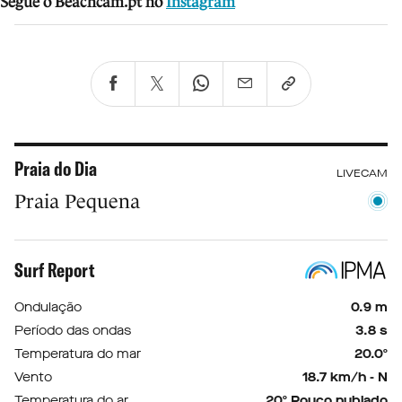
Segue o Beachcam.pt no
Instagram
Praia do Dia
LIVECAM
Praia Pequena
Surf Report
Ondulação
0.9 m
Período das ondas
3.8 s
Temperatura do mar
20.0º
Vento
18.7 km/h - N
Temperatura do ar
20º Pouco nublado