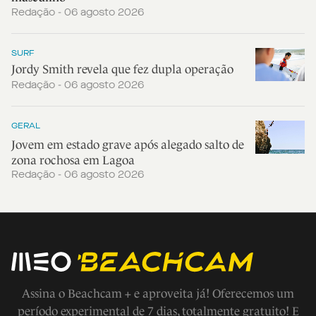
Redação - 06 agosto 2026
SURF
Jordy Smith revela que fez dupla operação
Redação - 06 agosto 2026
GERAL
Jovem em estado grave após alegado salto de
zona rochosa em Lagoa
Redação - 06 agosto 2026
Assina o Beachcam + e aproveita já! Oferecemos um
período experimental de 7 dias, totalmente gratuito! E