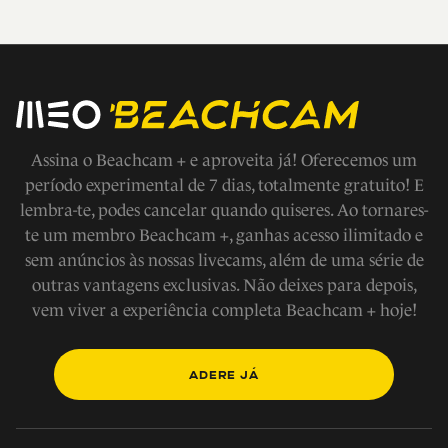
Assina o Beachcam + e aproveita já! Oferecemos um
período experimental de 7 dias, totalmente gratuito! E
lembra-te, podes cancelar quando quiseres. Ao tornares-
te um membro Beachcam +, ganhas acesso ilimitado e
sem anúncios às nossas livecams, além de uma série de
outras vantagens exclusivas. Não deixes para depois,
vem viver a experiência completa Beachcam + hoje!
ADERE JÁ