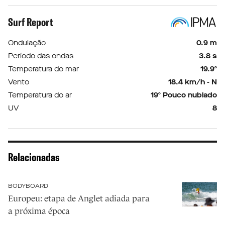
Surf Report
Ondulação
0.9 m
Período das ondas
3.8 s
Temperatura do mar
19.9º
Vento
18.4 km/h - N
Temperatura do ar
19º Pouco nublado
UV
8
Relacionadas
BODYBOARD
Europeu: etapa de Anglet adiada para
a próxima época