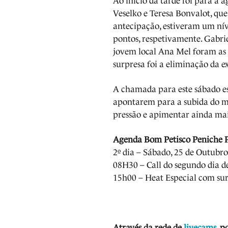
Ao início da tarde foi para a 
Veselko e Teresa Bonvalot, qu
antecipação, estiveram um nív
pontos, respetivamente. Gabrie
jovem local Ana Mel foram as 
surpresa foi a eliminação da 
A chamada para este sábado es
apontarem para a subida do 
pressão e apimentar ainda mais
Agenda Bom Petisco Peniche 
2º dia – Sábado, 25 de Outubro
08H30 – Call do segundo dia de
15h00 – Heat Especial com sur
Através da rede de
livecams
, p