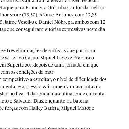
ros surfistas ajudaram a elevar o nível neste dia
staque para Francisco Ordonhas, autor da melhor
lhor score (13,50). Afonso Antunes, com 12,85
,25, Jaime Veselko e Daniel Nóbrega, ambos com 12
stas que conseguiram vitórias expressivas neste dia
-se três eliminações de surfistas que partiram
e-série. Ivo Cação, Miguel Lages e Francisco
em Supertubos, depois de uma jornada em que
 com as condições do mar.
competitivo a estreitar, o nível de dificuldade dos
umentar e a pressão vai aumentar nas contas do
estar no heat 4 da ronda masculina, onde enfrenta
oto e Salvador Dias, enquanto na bateria
e forças com Halley Batista, Miguel Matos e