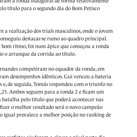
raram a ronda inaugural de forma relativamente
elo título para o segundo dia do Bom Petisco
m a realização dos trials masculinos, onde o jovem
conseguiu destacar-se rumo ao quadro principal.
 bom ritmo, foi num ápice que começou a ronda
 o arranque da corrida ao título.
ernandes competiram no equador da ronda, em
veram desempenhos idênticos. Gui venceu a bateria
s e, de seguida, Tomás respondeu com o triunfo no
10,25. Ambos seguem para a ronda 2 e ficam um
 batalha pelo título que poderá acontecer nas
 fizer o melhor resultado será o novo campeão
do igual prevalece a melhor posição no ranking de