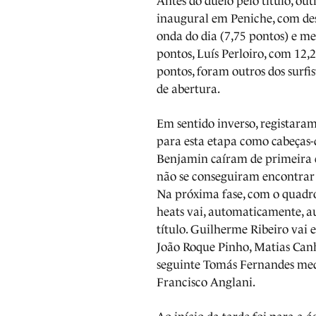
Antes do duelo pelo título, out
inaugural em Peniche, com de
onda do dia (7,75 pontos) e me
pontos, Luís Perloiro, com 12
pontos, foram outros dos surfi
de abertura.
Em sentido inverso, registaram
para esta etapa como cabeças-d
Benjamin caíram de primeira 
não se conseguiram encontrar
Na próxima fase, com o quadro 
heats vai, automaticamente, a
título. Guilherme Ribeiro vai 
João Roque Pinho, Matias Canh
seguinte Tomás Fernandes med
Francisco Anglani.