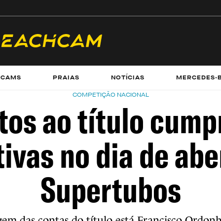
ECAMS
PRAIAS
NOTÍCIAS
MERCEDES-
COMPETIÇÃO NACIONAL
tos ao título cum
ivas no dia de ab
Supertubos
em das contas do título está Francisco Ordonh