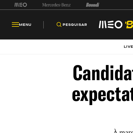
MENU
PESQUISAR
LIV
Candida
expectat
À marg