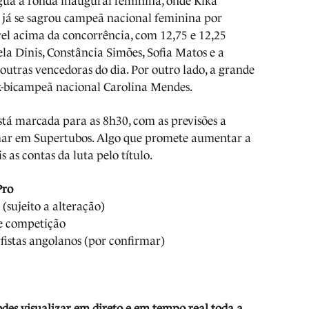
água a ronda inaugural feminina, onde Kika
e já se sagrou campeã nacional feminina por
el acima da concorrência, com 12,75 e 12,25
la Dinis, Constância Simões, Sofia Matos e a
outras vencedoras do dia. Por outro lado, a grande
ex-bicampeã nacional Carolina Mendes.
tá marcada para as 8h30, com as previsões a
mar em Supertubos. Algo que promete aumentar a
 as contas da luta pelo título.
Pro
 (sujeito a alteração)
 competição
fistas angolanos (por confirmar)
odes visua
li
zar em direto e em tempo real toda a