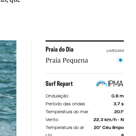
Praia do Dia
LIVECAM
Praia Pequena
Surf Report
Ondulação
0.8 m
Período das ondas
3.7 s
Temperatura do mar
20.1º
Vento
22.3 km/h - N
Temperatura do ar
20º Céu limpo
UV
8