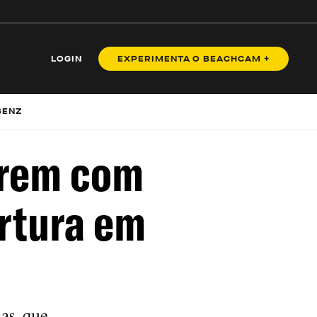
LOGIN
EXPERIMENTA O BEACHCAM +
BENZ
prem com
ertura em
as, que