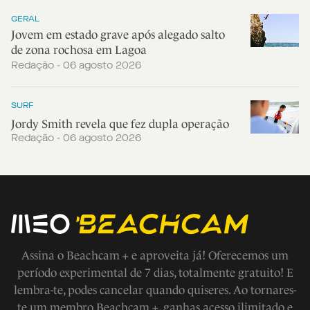
GERAL
Jovem em estado grave após alegado salto
de zona rochosa em Lagoa
Redação - 06 agosto 2026
SURF
Jordy Smith revela que fez dupla operação
Redação - 06 agosto 2026
Assina o Beachcam + e aproveita já! Oferecemos um
período experimental de 7 dias, totalmente gratuito! E
lembra-te, podes cancelar quando quiseres. Ao tornares-
te um membro Beachcam +, ganhas acesso ilimitado e