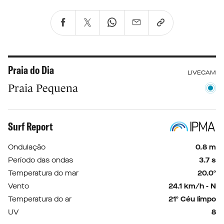
Praia do Dia
LIVECAM
Praia Pequena
Surf Report
Ondulação
0.8 m
Período das ondas
3.7 s
Temperatura do mar
20.0º
Vento
24.1 km/h - N
Temperatura do ar
21º Céu limpo
UV
8