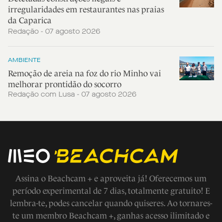
irregularidades em restaurantes nas praias
da Caparica
Redação - 07 agosto 2026
AMBIENTE
Remoção de areia na foz do rio Minho vai
melhorar prontidão do socorro
Redação com Lusa - 07 agosto 2026
Assina o Beachcam + e aproveita já! Oferecemos um
período experimental de 7 dias, totalmente gratuito! E
lembra-te, podes cancelar quando quiseres. Ao tornares-
te um membro Beachcam +, ganhas acesso ilimitado e