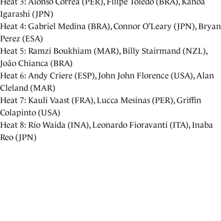
Heat 3: Alonso Correa (PER), Filipe Toledo (BRA), Kanoa
Igarashi (JPN)
Heat 4: Gabriel Medina (BRA), Connor O’Leary (JPN), Bryan
Perez (ESA)
Heat 5: Ramzi Boukhiam (MAR), Billy Stairmand (NZL),
João Chianca (BRA)
Heat 6: Andy Criere (ESP), John John Florence (USA), Alan
Cleland (MAR)
Heat 7: Kauli Vaast (FRA), Lucca Mesinas (PER), Griffin
Colapinto (USA)
Heat 8: Rio Waida (INA), Leonardo Fioravanti (ITA), Inaba
Reo (JPN)