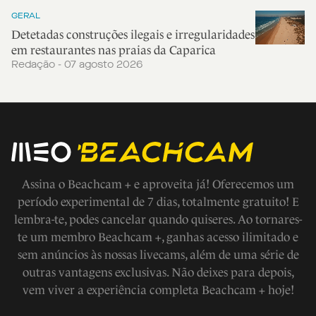
GERAL
Detetadas construções ilegais e irregularidades
em restaurantes nas praias da Caparica
Redação - 07 agosto 2026
Assina o Beachcam + e aproveita já! Oferecemos um
período experimental de 7 dias, totalmente gratuito! E
lembra-te, podes cancelar quando quiseres. Ao tornares-
te um membro Beachcam +, ganhas acesso ilimitado e
sem anúncios às nossas livecams, além de uma série de
outras vantagens exclusivas. Não deixes para depois,
vem viver a experiência completa Beachcam + hoje!