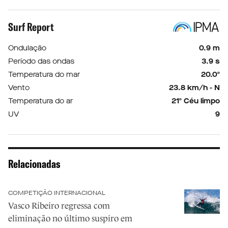
Surf Report
Ondulação
0.9 m
Período das ondas
3.9 s
Temperatura do mar
20.0º
Vento
23.8 km/h - N
Temperatura do ar
21º Céu limpo
UV
9
Relacionadas
COMPETIÇÃO INTERNACIONAL
Vasco Ribeiro regressa com
eliminação no último suspiro em