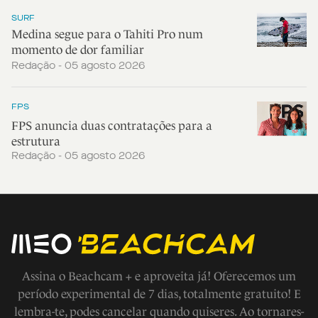
SURF
Medina segue para o Tahiti Pro num
momento de dor familiar
Redação - 05 agosto 2026
FPS
FPS anuncia duas contratações para a
estrutura
Redação - 05 agosto 2026
Assina o Beachcam + e aproveita já! Oferecemos um
período experimental de 7 dias, totalmente gratuito! E
lembra-te, podes cancelar quando quiseres. Ao tornares-