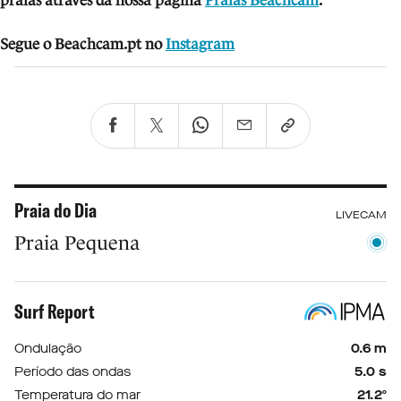
praias através da nossa página
Praias Beachcam
.
Segue o Beachcam.pt no
Instagram
Praia do Dia
LIVECAM
Praia Pequena
Surf Report
Ondulação
0.6 m
Período das ondas
5.0 s
Temperatura do mar
21.2º