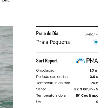
Praia do Dia
LIVECAM
Praia Pequena
Surf Report
Ondulação
1.0 m
Período das ondas
3.9 s
Temperatura do mar
20.1º
Vento
22.3 km/h - N
Temperatura do ar
19º Céu limpo
UV
9