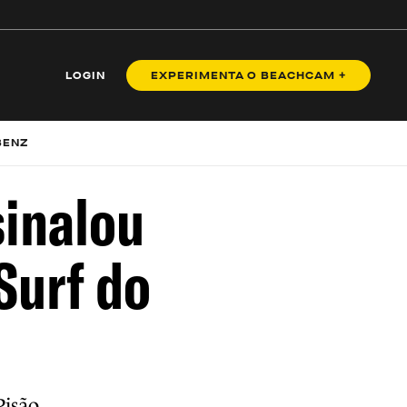
LOGIN
EXPERIMENTA O BEACHCAM +
BENZ
sinalou
Surf do
Pisão