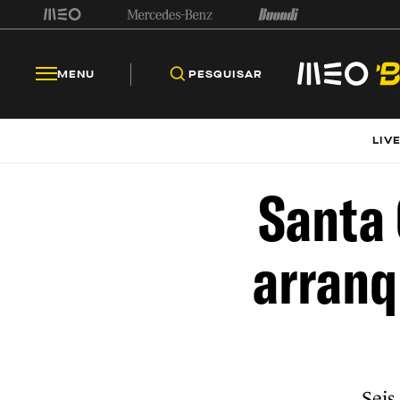
MENU
PESQUISAR
LIV
Santa 
arranq
Seis