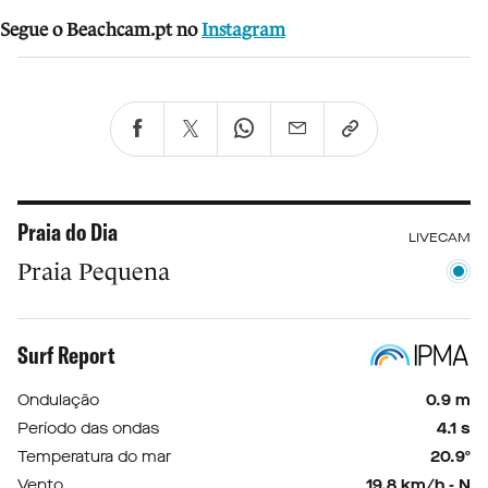
Segue o Beachcam.pt no
Instagram
Praia do Dia
LIVECAM
Praia Pequena
Surf Report
Ondulação
0.9 m
Período das ondas
4.1 s
Temperatura do mar
20.9º
Vento
19.8 km/h - N