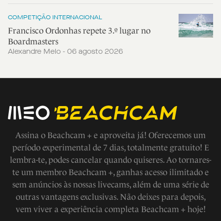
COMPETIÇÃO INTERNACIONAL
Francisco Ordonhas repete 3.º lugar no
Boardmasters
Alexandre Melo - 06 agosto 2026
Assina o Beachcam + e aproveita já! Oferecemos um
período experimental de 7 dias, totalmente gratuito! E
lembra-te, podes cancelar quando quiseres. Ao tornares-
te um membro Beachcam +, ganhas acesso ilimitado e
sem anúncios às nossas livecams, além de uma série de
outras vantagens exclusivas. Não deixes para depois,
vem viver a experiência completa Beachcam + hoje!