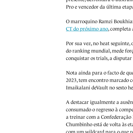
Pro e vencedor da última etap
O marroquino Ramzi Boukhia
CT do próximo ano
, completa 
Por sua vez, no heat seguinte, 
do ranking mundial, mede força
conquistar os trials, a disput
Nota ainda para o facto de que
2023, tem encontro marcado c
Imaikalani deVault no sexto h
A destacar igualmente a ausênc
consumado o regresso à compe
a treinar com a Confederação B
Chumbinho está de volta às et
com um wildcard para o que r