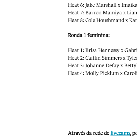
Heat 6: Jake Marshall x Imaik
Heat 7: Barron Mamiya x Liam
Heat 8: Cole Houshmand x Kan
Ronda 1 feminina:
Heat 1: Brisa Hennessy x Gabr
Heat 2: Caitlin Simmers x Tyle
Heat 3: Johanne Defay x Betty
Heat 4: Molly Picklum x Caro
Atra
vés da rede de
livecams
, p