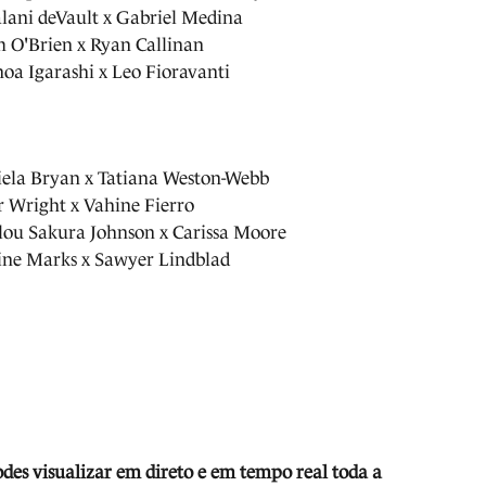
alani deVault x Gabriel Medina
 O'Brien x Ryan Callinan
oa Igarashi x Leo Fioravanti
iela Bryan x Tatiana Weston-Webb
r Wright x Vahine Fierro
lou Sakura Johnson x Carissa Moore
line Marks x Sawyer Lindblad
odes visua
lizar em direto e em tempo real toda a