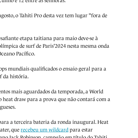
culino e 12 entre as senhoras.
osto, o Tahiti Pro desta vez tem lugar "fora de
safiante etapa taitiana para maio deve-se à
olímpica de surf de Paris'2024 nesta mesma onda
Oceano Pacífico.
ops mundiais qualificados o ensaio geral para a
 da história.
entos mais aguardados da temporada, a World
 o heat draw para a prova que não contará com a
ugueses.
ara a terceira bateria da ronda inaugural. Heat
later, que
recebeu um wildcard
para estar
iano Jack Robinson, campeão em título do Tahiti