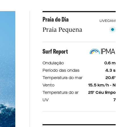
Praia do Dia
LIVECAM
Praia Pequena
Surf Report
Ondulação
0.6 m
Período das ondas
4.3 s
Temperatura do mar
20.6º
Vento
15.5 km/h - N
Temperatura do ar
25º Céu limpo
UV
7