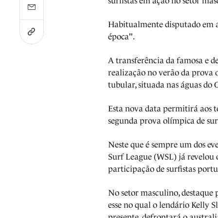
surfistas em ação no setor mas
Habitualmente disputado em ag
época".
A transferência da famosa e de
realização no verão da prova 
tubular, situada nas águas do 
Esta nova data permitirá aos t
segunda prova olímpica de surf
Neste que é sempre um dos ev
Surf League (WSL) já revelou
participação de surfistas port
No setor masculino, destaque p
esse no qual o lendário Kelly S
presente, defrontará o austral