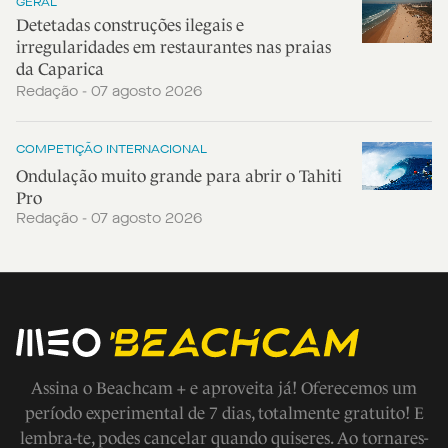
GERAL
Detetadas construções ilegais e
irregularidades em restaurantes nas praias
da Caparica
Redação - 07 agosto 2026
COMPETIÇÃO INTERNACIONAL
Ondulação muito grande para abrir o Tahiti
Pro
Redação - 07 agosto 2026
Assina o Beachcam + e aproveita já! Oferecemos um
período experimental de 7 dias, totalmente gratuito! E
lembra-te, podes cancelar quando quiseres. Ao tornares-