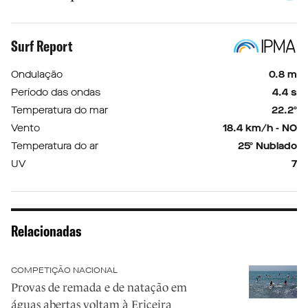
Surf Report
Ondulação
0.8 m
Período das ondas
4.4 s
Temperatura do mar
22.2º
Vento
18.4 km/h - NO
Temperatura do ar
25º Nublado
UV
7
Relacionadas
COMPETIÇÃO NACIONAL
Provas de remada e de natação em
águas abertas voltam à Ericeira