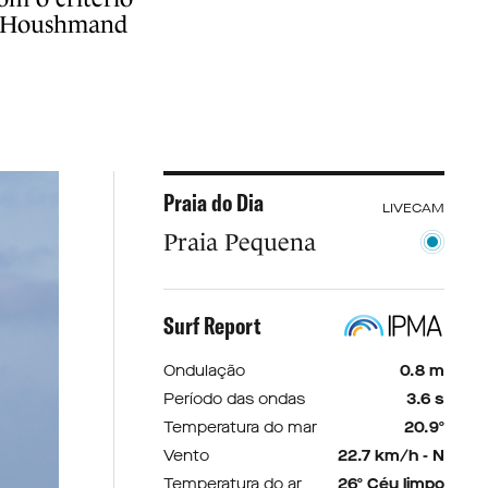
le Houshmand
Praia do Dia
LIVECAM
Praia Pequena
Surf Report
Ondulação
0.8 m
Período das ondas
3.6 s
Temperatura do mar
20.9º
Vento
22.7 km/h - N
Temperatura do ar
26º Céu limpo