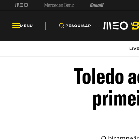
MENU
PESQUISAR
LIV
Toledo a
primei
O bicampeão