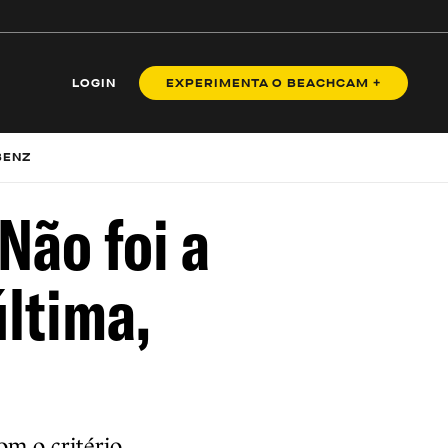
LOGIN
EXPERIMENTA O BEACHCAM +
BENZ
Não foi a
última,
m o critério