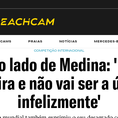
ECAMS
PRAIAS
NOTÍCIAS
MERCEDES-
COMPETIÇÃO INTERNACIONAL
o lado de Medina: '
ra e não vai ser a 
infelizmente'
 mundial também exprimiu o seu desagrado co