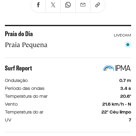
Praia do Dia
LIVECAM
Praia Pequena
Surf Report
Ondulação
0.7 m
Período das ondas
3.4 s
Temperatura do mar
20.6º
Vento
21.6 km/h - N
Temperatura do ar
22º Céu limpo
UV
7