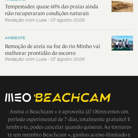
Tempestades: quase 60% das praias ainda
não recuperaram condições naturais
Redação com Lusa - 07 agosto 2026
AMBIENTE
Remoção de areia na foz do rio Minho vai
melhorar prontidão do socorro
Redação com Lusa - 07 agosto 2026
Assina o Beachcam + e aproveita já! Oferecemos um
período experimental de 7 dias, totalmente gratuito! E
lembra-te, podes cancelar quando quiseres. Ao tornares-
te um membro Beachcam +, ganhas acesso ilimitado e