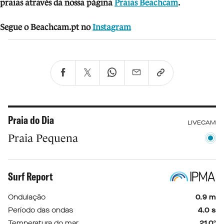
praias através da nossa página
Praias Beachcam
.
Segue o Beachcam.pt no
Instagram
Praia do Dia
LIVECAM
Praia Pequena
Surf Report
Ondulação
0.9 m
Período das ondas
4.0 s
Temperatura do mar
21.0º