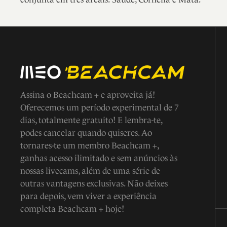
Assina o Beachcam + e aproveita já!
Oferecemos um período experimental de 7
dias, totalmente gratuito! E lembra-te,
podes cancelar quando quiseres. Ao
tornares-te um membro Beachcam +,
ganhas acesso ilimitado e sem anúncios às
nossas livecams, além de uma série de
outras vantagens exclusivas. Não deixes
para depois, vem viver a experiência
completa Beachcam + hoje!