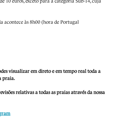
de 10 euros, exceto para a categoria Sub-14, cuja
a acontece às 8h00 (hora de Portugal
odes visua
li
zar em direto e em tempo real toda a
 praia.
isões relativas a todas as praias através da nossa
agram