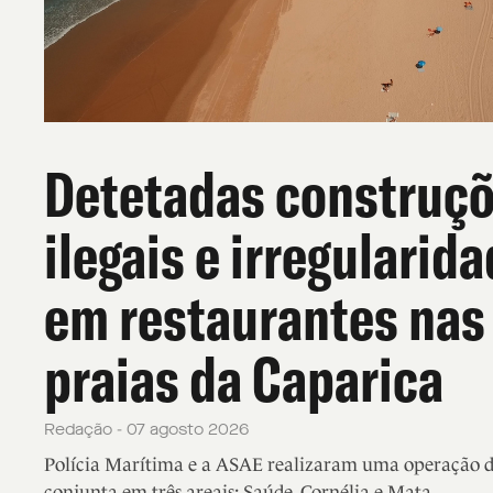
Detetadas construç
ilegais e irregularid
em restaurantes nas
praias da Caparica
Redação - 07 agosto 2026
Polícia Marítima e a ASAE realizaram uma operação de
conjunta em três areais: Saúde, Cornélia e Mata.