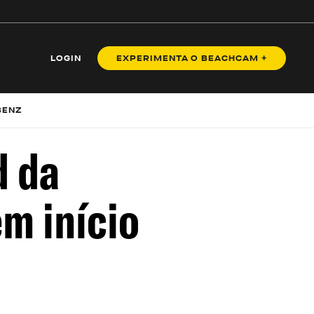
LOGIN
EXPERIMENTA O BEACHCAM +
BENZ
d da
m início