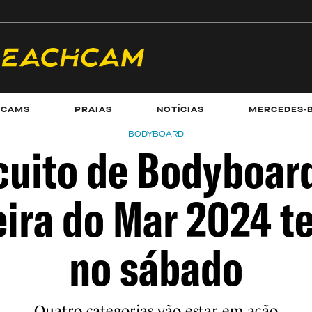
ECAMS
PRAIAS
NOTÍCIAS
MERCEDES-
BODYBOARD
cuito de Bodyboar
ira do Mar 2024 te
no sábado
Quatro categorias vão estar em ação