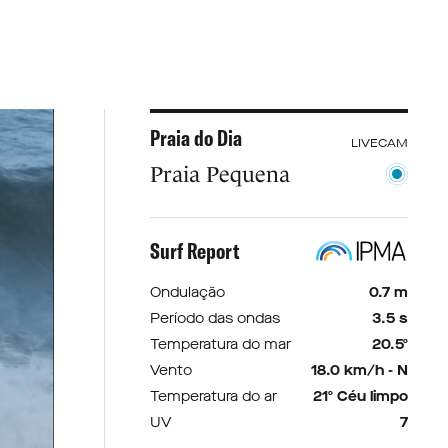
Praia do Dia
LIVECAM
Praia Pequena
Surf Report
Ondulação
0.7 m
Período das ondas
3.5 s
Temperatura do mar
20.5º
Vento
18.0 km/h - N
Temperatura do ar
21º Céu limpo
UV
7