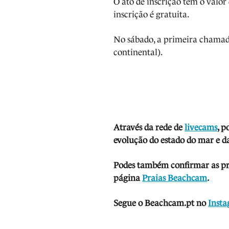
O ato de inscrição tem o valor 
inscrição é gratuita.
No sábado, a primeira chamad
continental).
Através da rede de
livecams
, p
evolução do estado do mar e da
Podes também confirmar as prev
página
Praias Beachcam
.
Segue o Beachcam.pt no
Inst