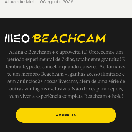
Alexandre Melo - 06 agosto 2026
Assina o Beachcam + e aproveita já! Oferecemos um
período experimental de 7 dias, totalmente gratuito! E
lembra-te, podes cancelar quando quiseres. Ao tornares-
te um membro Beachcam +, ganhas acesso ilimitado e
sem anúncios às nossas livecams, além de uma série de
outras vantagens exclusivas. Não deixes para depois,
vem viver a experiência completa Beachcam + hoje!
ADERE JÁ