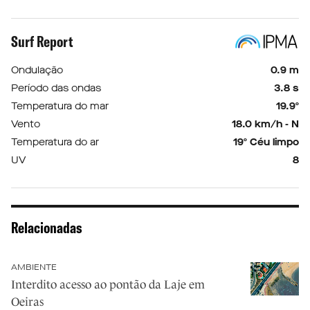
Surf Report
Ondulação
0.9 m
Período das ondas
3.8 s
Temperatura do mar
19.9º
Vento
18.0 km/h - N
Temperatura do ar
19º Céu limpo
UV
8
Relacionadas
AMBIENTE
Interdito acesso ao pontão da Laje em
Oeiras