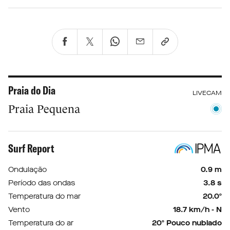
Praia do Dia
LIVECAM
Praia Pequena
Surf Report
Ondulação
0.9 m
Período das ondas
3.8 s
Temperatura do mar
20.0º
Vento
18.7 km/h - N
Temperatura do ar
20º Pouco nublado