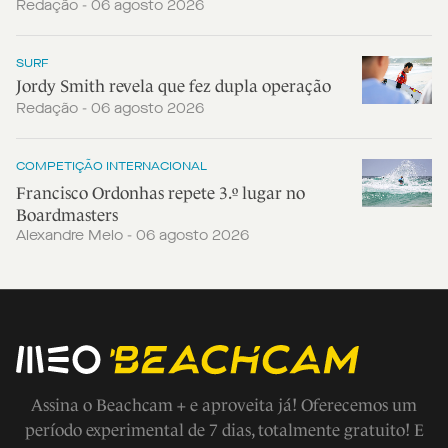
Redação - 06 agosto 2026
SURF
Jordy Smith revela que fez dupla operação
Redação - 06 agosto 2026
COMPETIÇÃO INTERNACIONAL
Francisco Ordonhas repete 3.º lugar no
Boardmasters
Alexandre Melo - 06 agosto 2026
Assina o Beachcam + e aproveita já! Oferecemos um
período experimental de 7 dias, totalmente gratuito! E