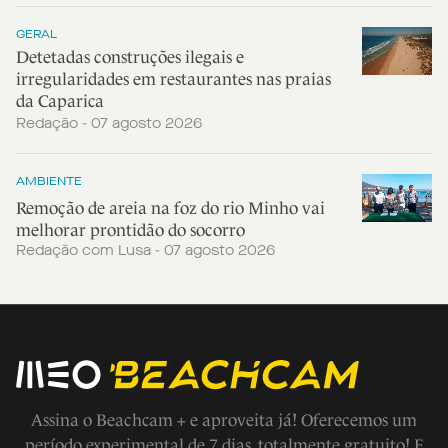
GERAL
Detetadas construções ilegais e
irregularidades em restaurantes nas praias
da Caparica
Redação - 07 agosto 2026
AMBIENTE
Remoção de areia na foz do rio Minho vai
melhorar prontidão do socorro
Redação com Lusa - 07 agosto 2026
Assina o Beachcam + e aproveita já! Oferecemos um
período experimental de 7 dias, totalmente gratuito! E